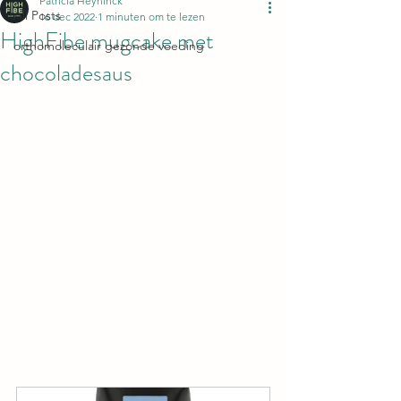
Patricia Heyninck
All Posts
16 dec 2022
1 minuten om te lezen
HighFibe mugcake met
orthomoleculair gezonde voeding
chocoladesaus