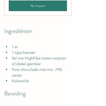
Nu kopen
Ingrediënten
1 ei
1 rijpe banaan
5el mix HighFibe noten-rozijnen 
of dadel-gember
Pure chocolade met min. 74% 
cacao
Kokosolie
Bereiding