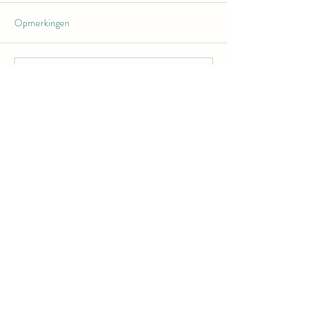
Opmerkingen
Plaats een opmerking...
EEN GEZONDE
EENVOUDIGE
BROODBAKMIX RIJK
AAN VEZELS, ARM
AAN SNELLE
KOOLHYDRATEN EN