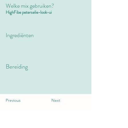
Welke mix gebruiken?
HighFibe peterselie-look-ui
Ingrediënten
Bereiding
Previous
Next
Mooi Leven