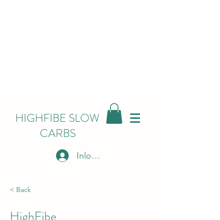
HIGHFIBE SLOW
CARBS
Inloggen
< Back
HighFibe