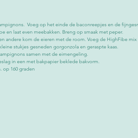
ampignons.  Voeg op het einde de baconreepjes en de fijnges
toe en laat even meebakken. Breng op smaak met peper.
en andere kom de eieren met de room. Voeg de HighFibe mix
kleine stukjes gesneden gorgonzola en geraspte kaas.
ampignons samen met de eimengeling.
beslag in een met bakpapier beklede bakvorm.
n. op 160 graden