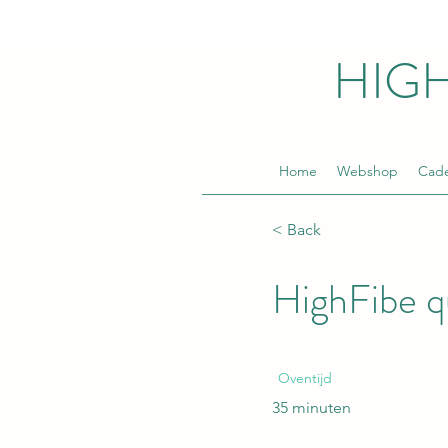
HIG
Home
Webshop
Cad
< Back
HighFibe q
Oventijd
35 minuten