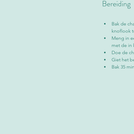
Bereiding
Bak de ch
knoflook 
Meng in e
met de in 
Doe de ch
Giet het 
Bak 35 mi