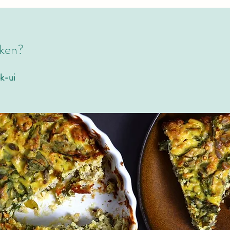
iken?
k-ui