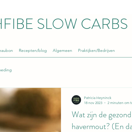
HFIBE SLOW CARBS
eaubon
Recepten/blog
Algemeen
Praktijken/Bedrijven
oeding
Patricia Heyninck
18 nov 2023
2 minuten om t
Wat zijn de gezond
havermout? (En d