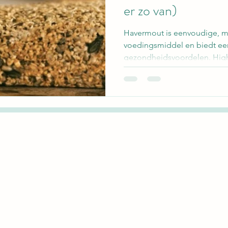
er zo van)
Havermout is eenvoudige, ma
voedingsmiddel en biedt een
gezondheidsvoordelen. High
centrale...